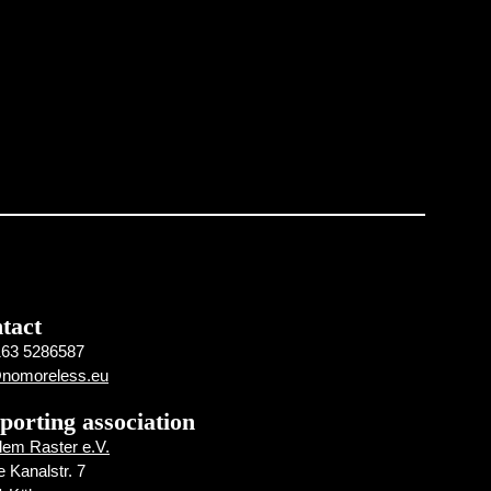
tact
163 5286587
@nomoreless.eu
porting association
em Raster e.V.
e Kanalstr. 7